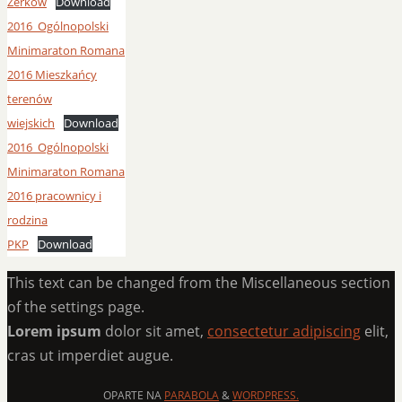
Żerków
Download
2016_Ogólnopolski
Minimaraton Romana
2016 Mieszkańcy
terenów
wiejskich
Download
2016_Ogólnopolski
Minimaraton Romana
2016 pracownicy i
rodzina
PKP
Download
This text can be changed from the Miscellaneous section
of the settings page.
Lorem ipsum
dolor sit amet,
consectetur adipiscing
elit,
cras ut imperdiet augue.
OPARTE NA
PARABOLA
&
WORDPRESS.