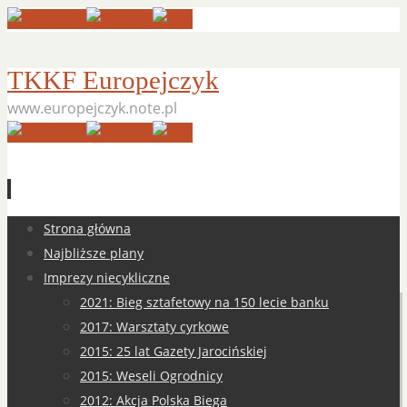
TKKF Europejczyk
www.europejczyk.note.pl
Przejdź
Strona główna
do
Najbliższe plany
treści
Imprezy niecykliczne
2021: Bieg sztafetowy na 150 lecie banku
2017: Warsztaty cyrkowe
2015: 25 lat Gazety Jarocińskiej
2015: Weseli Ogrodnicy
2012: Akcja Polska Biega